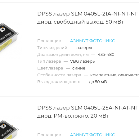
DPSS лазер SLM 0405L-21A-NI-NT-NF
диод, свободный выход, 50 мВт
Поставщик
—
АЗИМУТ ФОТОНИКС
Типы изделий
—
лазеры
Диапазон длин волн, нм
—
435-480
Тип лазера
—
VBG лазеры
Цвет лазера
—
синие
Особенности лазера
—
компактные, одночаст
Выходная мощность
—
до 50 мВт
DPSS лазер SLM 0405L-25A-NI-AT-NF
диод, PM-волокно, 20 мВт
Поставщик
—
АЗИМУТ ФОТОНИКС