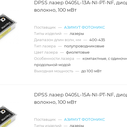
DPSS лазер 0405L-13A-NI-PT-NF, дио
волокно, 100 мВт
Поставщик
—
АЗИМУТ ФОТОНИКС
Типы изделий
—
лазеры
Диапазон длин волн, нм
—
400-435
Тип лазера
—
полупроводниковые
Цвет лазера
—
фиолетовые
Особенности лазера
—
компактные, с одиноч
продольной модой
Выходная мощность
—
до 100 мВт
DPSS лазер 0405L-15A-NI-PT-NF, дио
волокно, 100 мВт
Поставщик
—
АЗИМУТ ФОТОНИКС
Типы изделий
—
лазеры