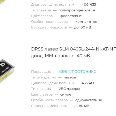
Диапазон длин волн, нм
—
400-435
Тип лазера
—
полупроводниковые
Цвет лазера
—
фиолетовые
Особенности лазера
—
компактные
Выходная мощность
—
до 100 мВт
DPSS лазер SLM 0405L-24A-NI-AT-NF
диод, MM-волокно, 40 мВт
Поставщик
—
АЗИМУТ ФОТОНИКС
Типы изделий
—
лазеры
Диапазон длин волн, нм
—
435-480
Тип лазера
—
VBG лазеры
Цвет лазера
—
синие
Особенности лазера
—
одночастотные
Выходная мощность
—
до 50 мВт