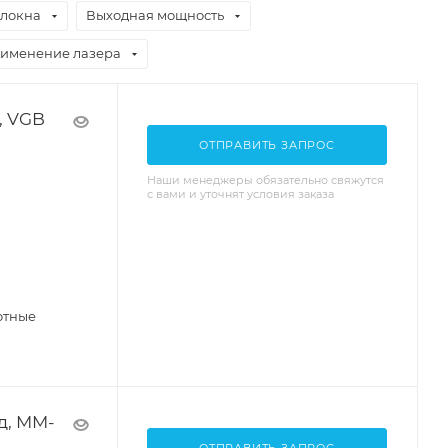
олокна
Выходная мощность
именение лазера
, VGB
ОТПРАВИТЬ ЗАПРОС
Наши менеджеры обязательно свяжутся
с вами и уточнят условия заказа
отные
д, MM-