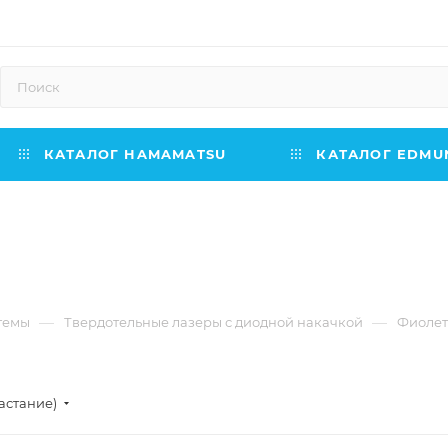
КАТАЛОГ HAMAMATSU
КАТАЛОГ EDMUN
—
—
темы
Твердотельные лазеры с диодной накачкой
Фиолет
астание)