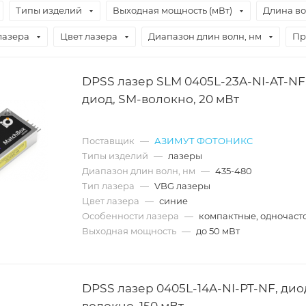
Типы изделий
Выходная мощность (мВт)
Длина в
лазера
Цвет лазера
Диапазон длин волн, нм
Пр
DPSS лазер SLM 0405L-23A-NI-AT-NF
диод, SM-волокно, 20 мВт
Поставщик
—
АЗИМУТ ФОТОНИКС
Типы изделий
—
лазеры
Диапазон длин волн, нм
—
435-480
Тип лазера
—
VBG лазеры
Цвет лазера
—
синие
Особенности лазера
—
компактные, одночаст
Выходная мощность
—
до 50 мВт
DPSS лазер 0405L-14A-NI-PT-NF, дио
волокно, 150 мВт