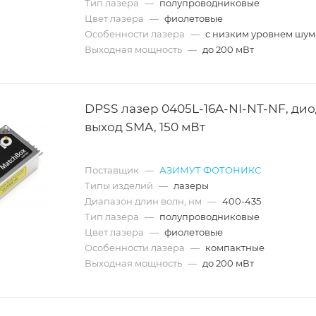
Тип лазера
—
полупроводниковые
Цвет лазера
—
фиолетовые
Особенности лазера
—
с низким уровнем шум
Выходная мощность
—
до 200 мВт
DPSS лазер 0405L-16A-NI-NT-NF, дио
выход SMA, 150 мВт
Поставщик
—
АЗИМУТ ФОТОНИКС
Типы изделий
—
лазеры
Диапазон длин волн, нм
—
400-435
Тип лазера
—
полупроводниковые
Цвет лазера
—
фиолетовые
Особенности лазера
—
компактные
Выходная мощность
—
до 200 мВт