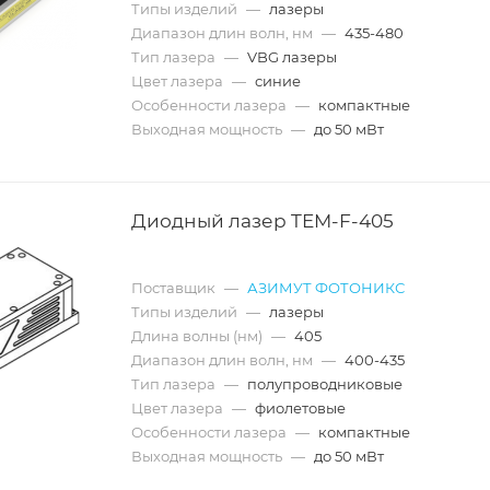
Типы изделий
—
лазеры
Диапазон длин волн, нм
—
435-480
Тип лазера
—
VBG лазеры
Цвет лазера
—
синие
Особенности лазера
—
компактные
Выходная мощность
—
до 50 мВт
Диодный лазер TEM-F-405
Поставщик
—
АЗИМУТ ФОТОНИКС
Типы изделий
—
лазеры
Длина волны (нм)
—
405
Диапазон длин волн, нм
—
400-435
Тип лазера
—
полупроводниковые
Цвет лазера
—
фиолетовые
Особенности лазера
—
компактные
Выходная мощность
—
до 50 мВт