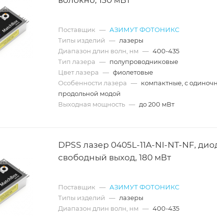
Поставщик
—
АЗИМУТ ФОТОНИКС
Типы изделий
—
лазеры
Диапазон длин волн, нм
—
400-435
Тип лазера
—
полупроводниковые
Цвет лазера
—
фиолетовые
Особенности лазера
—
компактные, с одиноч
продольной модой
Выходная мощность
—
до 200 мВт
DPSS лазер 0405L-11A-NI-NT-NF, дио
свободный выход, 180 мВт
Поставщик
—
АЗИМУТ ФОТОНИКС
Типы изделий
—
лазеры
Диапазон длин волн, нм
—
400-435