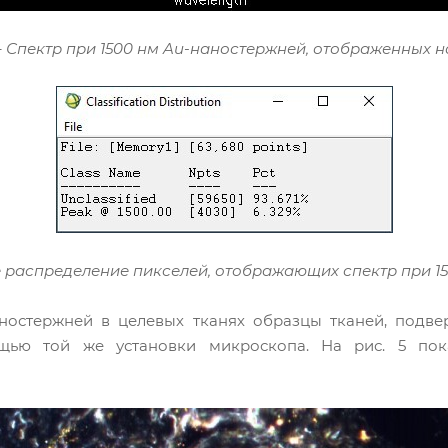
– Спектр при 1500 нм Au-наностержней, отображенных н
е распределение пикселей, отображающих спектр при 1
остержней в целевых тканях образцы тканей, подве
щью той же установки микроскопа. На рис. 5 по