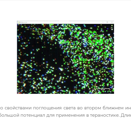
 со свойствами поглощения света во втором ближнем 
большой потенциал для применения в тераностике. Дли