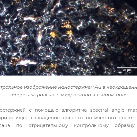
ектральное изображение наностержней Au в неокрашенн
гиперспектрального микроскопа в темном поле
остержней с помощью алгоритма spectral angle m
горитм ищет совпадение полного оптического спект
вана по отрицательному контрольному образцу 