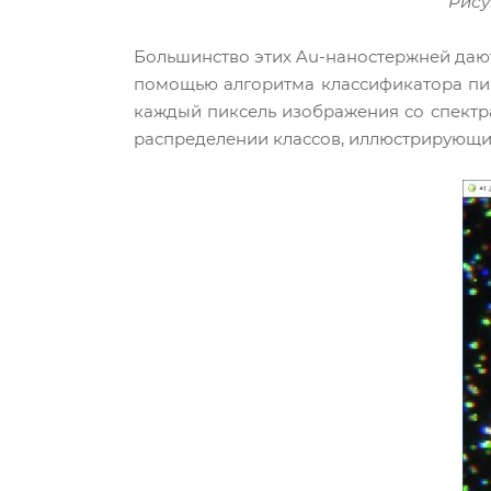
Рису
Большинство этих Au-наностержней дают 
помощью алгоритма классификатора пик
каждый пиксель изображения со спектрал
распределении классов, иллюстрирующий