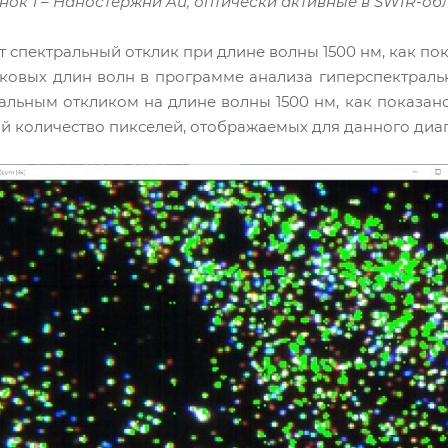
нок 1 – Наностержни Au, оптически активные в SWIR-об
спектральный отклик при длине волны 1500 нм, как пока
овых длин волн в программе анализа гиперспектраль
ьным откликом на длине волны 1500 нм, как показано н
 количество пикселей, отображаемых для данного диапа