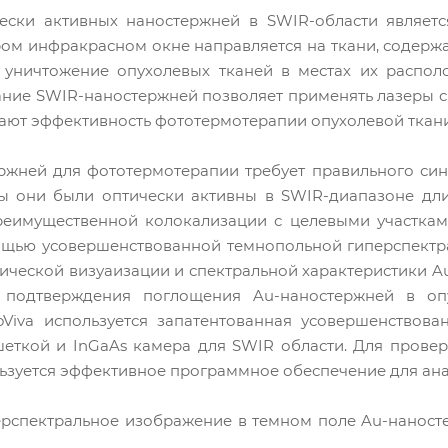
ски активных наностержней в SWIR-области являетс
ром инфракрасном окне направляется на ткани, содер
 уничтожение опухолевых тканей в местах их распо
ние SWIR-наностержней позволяет применять лазеры с
ают эффективность фототермотерапии опухолевой ткани
ржней для фототермотерапии требует правильного син
бы они были оптически активны в SWIR-диапазоне дли
реимущественной колокализации с целевыми участками
ощью усовершенствованной темнопольной гиперспектра
тической визуаизации и спектральной характеристики A
 подтверждения поглощения Au-наностержней в опу
Viva используется запатентованная усовершенствова
ткой и InGaAs камера для SWIR области. Для провер
льзуется эффективное программное обеспечение для ан
перспектральное изображение в темном поле Au-нанос