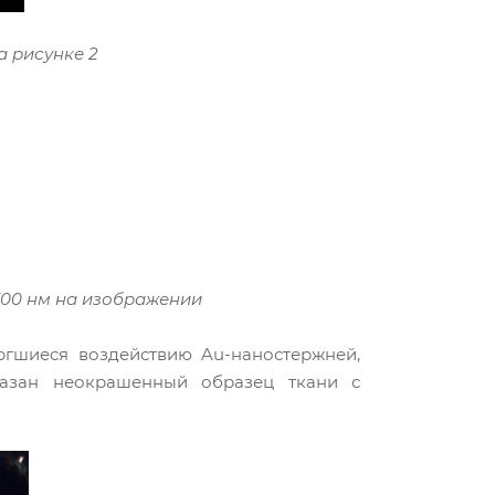
а рисунке 2
500 нм на изображении
ргшиеся воздействию Au-наностержней,
казан неокрашенный образец ткани с