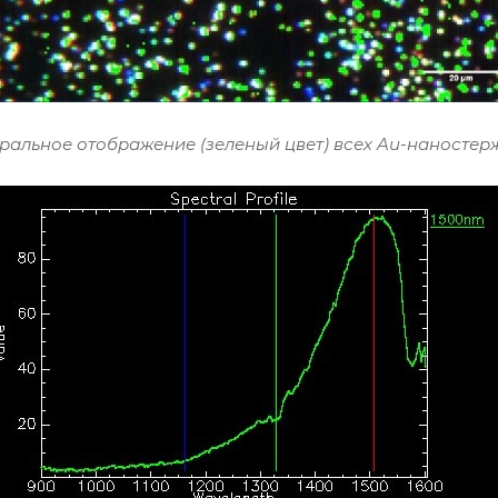
тральное отображение (зеленый цвет) всех Au-наностерж