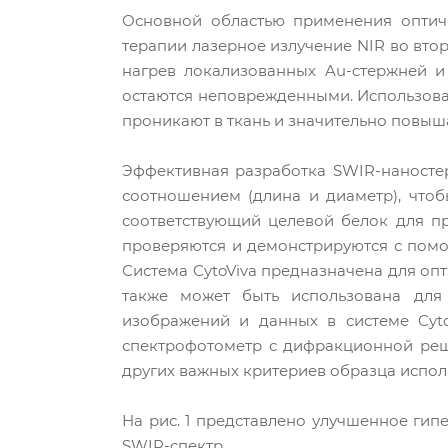
Основной областью применения оптиче
терапии лазерное излучение NIR во вто
нагрев локализованных Au-стержней и
остаются неповрежденными. Использова
проникают в ткань и значительно повыш
Эффективная разработка SWIR-наносте
соотношением (длина и диаметр), что
соответствующий целевой белок для п
проверяются и демонстрируются с пом
Система CytoViva предназначена для оп
также может быть использована для
изображений и данных в системе Cyto
спектрофотометр с дифракционной реше
других важных критериев образца испо
На рис. 1 представлено улучшенное ги
SWIR-спектр.