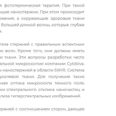
я фототермическая терапия. При такой
жащие наностержни. При этом происходит
ложения, а окружающие здоровые ткани
 большей длиной волны, которые глубже
.
теза стержней с правильным аспектным
н волн. Кроме того, они должны иметь
 ткани. Эти вопросы разработки часто
льной микроскопии компании CytoViva.
u-наностержней в области SWIR. Система
холевой ткани. Для получения таких
нная оптика микроскопа темного поля,
ки спектрального отклика наночастиц и
ализа гиперспектральных изображений.
тержней с соотношением сторон, дающее