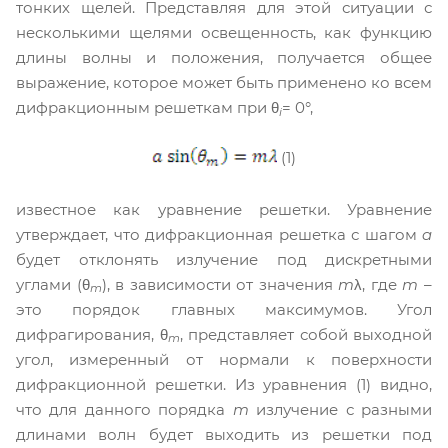
тонких щелей. Представляя для этой ситуации с
несколькими щелями освещенность, как функцию
длины волны и положения, получается общее
выражение, которое может быть применено ко всем
дифракционным решеткам при θ
= 0°,
i
(1)
известное как уравнение решетки. Уравнение
утверждает, что дифракционная решетка с шагом
a
будет отклонять излучение под дискретными
углами (θ
), в зависимости от значения
m
λ, где
m
–
m
это порядок главных максимумов. Угол
дифрагирования, θ
, представляет собой выходной
m
угол, измеренный от нормали к поверхности
дифракционной решетки. Из уравнения (1) видно,
что для данного порядка
m
излучение с разными
длинами волн будет выходить из решетки под