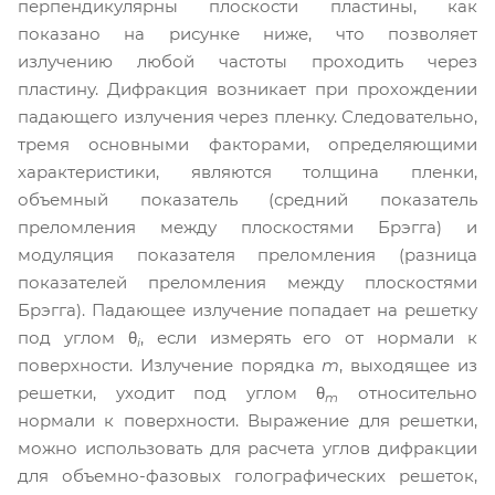
перпендикулярны плоскости пластины, как
показано на рисунке ниже, что позволяет
излучению любой частоты проходить через
пластину. Дифракция возникает при прохождении
падающего излучения через пленку. Следовательно,
тремя основными факторами, определяющими
характеристики, являются толщина пленки,
объемный показатель (средний показатель
преломления между плоскостями Брэгга) и
модуляция показателя преломления (разница
показателей преломления между плоскостями
Брэгга). Падающее излучение попадает на решетку
под углом θ
, если измерять его от нормали к
i
поверхности. Излучение порядка
m
, выходящее из
решетки, уходит под углом θ
относительно
m
нормали к поверхности. Выражение для решетки,
можно использовать для расчета углов дифракции
для объемно-фазовых голографических решеток,