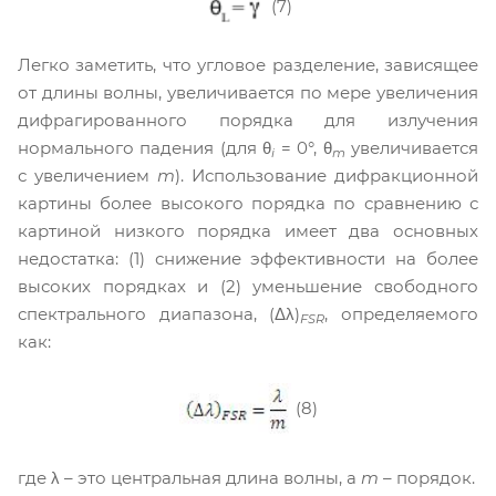
(7)
Легко заметить, что угловое разделение, зависящее
от длины волны, увеличивается по мере увеличения
дифрагированного порядка для излучения
нормального падения (для θ
= 0°, θ
увеличивается
i
m
с увеличением
m
). Использование дифракционной
картины более высокого порядка по сравнению с
картиной низкого порядка имеет два основных
недостатка: (1) снижение эффективности на более
высоких порядках и (2) уменьшение свободного
спектрального диапазона, (Δλ)
, определяемого
FSR
как:
(8)
где λ – это центральная длина волны, а
m
– порядок.