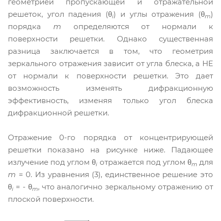
геометрией пропускающей и отражательной
решеток, угол падения (θ
) и углы отражения (θ
)
i
m
порядка
m
определяются от нормали к
поверхности решетки. Однако существенная
разница заключается в том, что геометрия
зеркального отражения зависит от угла блеска, а НЕ
от нормали к поверхности решетки. Это дает
возможность изменять дифракционную
эффективность, изменяя только угол блеска
дифракционной решетки.
Отражение 0-го порядка от концентрирующей
решетки показано на рисунке ниже. Падающее
излучение под углом θ
отражается под углом θ
для
i
m
m
= 0. Из уравнения (3), единственное решение это
θ
= - θ
, что аналогично зеркальному отражению от
i
m
плоской поверхности.