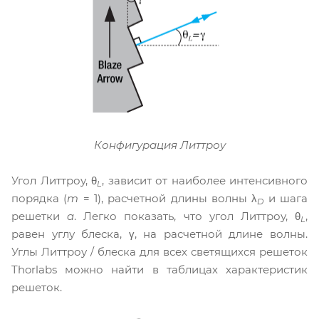
Конфигурация Литтроу
Угол Литтроу, θ
, зависит от наиболее интенсивного
L
порядка (
m
= 1), расчетной длины волны λ
и шага
D
решетки
a
. Легко показать, что угол Литтроу, θ
,
L
равен углу блеска, γ, на расчетной длине волны.
Углы Литтроу / блеска для всех светящихся решеток
Thorlabs можно найти в таблицах характеристик
решеток.