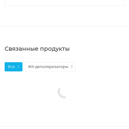
Связанные продукты
Все
3
ЖК деполяризаторы
3