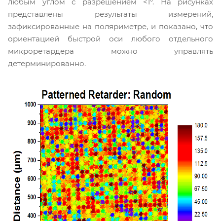
любым углом с разрешением <1°. На рисунках
представлены результаты измерений,
зафиксированные на поляриметре, и показано, что
ориентацией быстрой оси любого отдельного
микроретардера можно управлять
детерминированно.