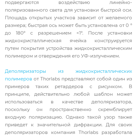
подвергаются воздействию линейно-
поляризованного света для установки быстрой оси.
Площадь открытых участков зависит от желаемого
размера; быстрая ось может быть установлена ​​от 0 °
до 180° с разрешением <1°. После установки
жидкокристаллическая ячейка конструируется
путем покрытия устройства жидкокристаллическим
полимером и отверждения его УФ-излучением.
Деполяризаторы из жидкокристаллических
полимеров
от Thorlabs представляют собой один из
примеров таких ретардеров с рисунком. В
принципе, действительно любой шаблон может
использоваться в качестве деполяризатора,
поскольку он пространственно скремблирует
входную поляризацию. Однако такой узор также
приведет к значительной дифракции. Для своих
деполяризаторов компания Thorlabs разработала