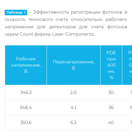
- Эффективность регистрации фотонов и
Таблица 1
скорость темнового счета относительно рабочего
напряжения для детекторов для счета фотонов
серии Count фирмы Laser Components.
PDE
P
Рабочее
при
п
Перенапряжение,
напряжение,
405
6
В
В
нм,
н
%
346.3
2.0
30
348.4
4.1
36
350.6
6.3
40