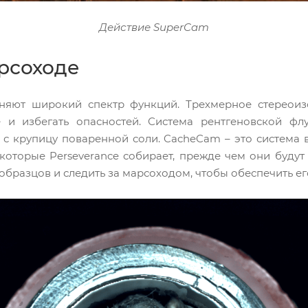
Действие SuperCam
рсоходе
лняют широкий спектр функций. Трехмерное стереоиз
 и избегать опасностей. Система рентгеновской флу
с крупицу поваренной соли. CacheCam – это система 
которые Perseverance собирает, прежде чем они будут
а образцов и следить за марсоходом, чтобы обеспечить 