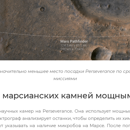
значительно меньшее место посадки Perseverance по 
миссиями
е марсианских камней мощны
научных камер на Perseverance. Она использует мощны
спектрограф анализирует останки, чтобы определить их х
т указывать на наличие микробов на Марсе. После по