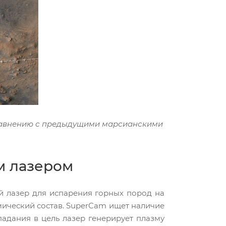
сравнению с предыдущими марсианскими
м лазером
й лазер для испарения горных пород на
имический состав. SuperCam ищет наличие
падания в цель лазер генерирует плазму