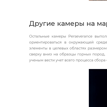
Другие камеры на ма
Остальные камеры Perseverance выпо
ориентироваться в окружающей среде
элементы в целевых областях размером 
сверху вниз на образцы горных пород, 
ученым вести учет всего процесса сбор