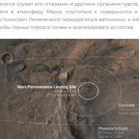
erance служат его «глазами» и другими органами чувств
йти в атмосферу Марса, спуститься к поверхности 
 помогают Perseverance передвигаться автономно и из
обы горных пород и почвы и анализировать их состав.