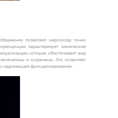
ображение позволяет марсоходу точно
оресценции характеризует химические
визуализации, которая обеспечивает вид
 запечатаны и сохранены. Это позволяет
его надлежащее функционирование.