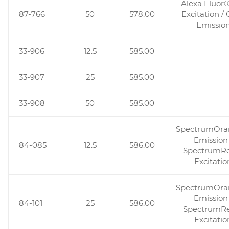
Alexa Fluor
87-766
50
578.00
Excitation / 
Emissio
33-906
12.5
585.00
33-907
25
585.00
33-908
50
585.00
SpectrumOr
Emission 
84-085
12.5
586.00
SpectrumR
Excitatio
SpectrumOr
Emission 
84-101
25
586.00
SpectrumR
Excitatio