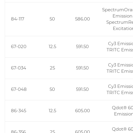
SpectrumOr
Emission 
84-117
50
586.00
SpectrumR
Excitatio
Cy3 Emissio
67-020
12.5
591.50
TRITC Emis
Cy3 Emissio
67-034
25
591.50
TRITC Emis
Cy3 Emissio
67-048
50
591.50
TRITC Emis
Qdot® 6
86-345
12.5
605.00
Emissio
Qdot® 6
86-356
25
605.00