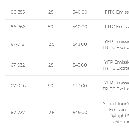
86-355
25
540.00
FITC Emiss
86-366
50
540.00
FITC Emiss
YFP Emissi
67-018
12.5
543.00
TRITC Excita
YFP Emissi
67-032
25
543.00
TRITC Excita
YFP Emissi
67-046
50
543.00
TRITC Excita
Alexa Fluor
Emission 
87-737
12.5
549.00
DyLight
Excitatio