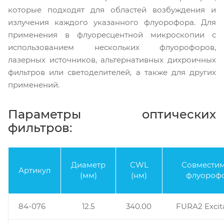
которые подходят для областей возбуждения и
излучения каждого указанного флуорофора. Для
применения в флуоресцентной микроскопии с
использованием нескольких флуорофоров,
лазерных источников, альтернативных дихроичных
фильтров или светоделителей, а также для других
применений.
Параметры оптических
фильтров:
Диаметр
CWL
Совмести
Артикул
(мм)
(нм)
флуороф
84-076
12.5
340.00
FURA2 Excit