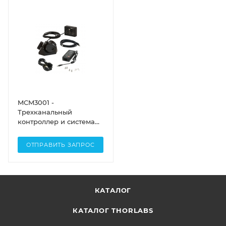
MCM3001 -
Трехканальный
контроллер и система
ручек регулировки для
трансляторов штативов
ОТПРАВИТЬ ЗАПРОС
микроскопов Cerna с
диапазоном смещений
1", Thorlabs
КАТАЛОГ
КАТАЛОГ THORLABS