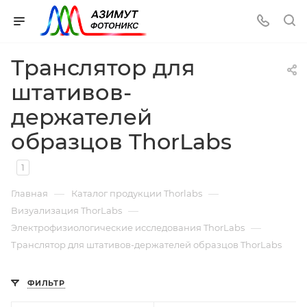
Транслятор для
штативов-
держателей
образцов ThorLabs
1
—
—
Главная
Каталог продукции Thorlabs
—
Визуализация ThorLabs
—
Электрофизиологические исследования ThorLabs
Транслятор для штативов-держателей образцов ThorLabs
ФИЛЬТР