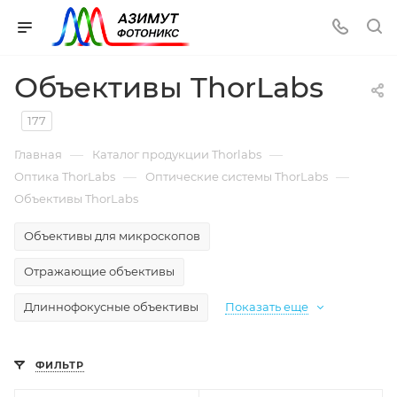
Объективы ThorLabs
177
—
—
Главная
Каталог продукции Thorlabs
—
—
Оптика ThorLabs
Оптические системы ThorLabs
Объективы ThorLabs
Объективы для микроскопов
Отражающие объективы
Длиннофокусные объективы
Показать еще
ФИЛЬТР