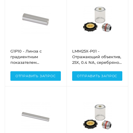
G1P10 - Линза с
LMM25X-P01 -
градиентным
Отражающий объектив,
показателем
25X, 0.4 NA, серебряное
преломления (GRIN) для
отражающее покрытие,
задач визуализации,
заднее фокусное
ОТПРАВИТЬ ЗАПРОС
ОТПРАВИТЬ ЗАПРОС
Ø1.0 мм, длина: 3.375 мм,
расстояние:
рабочее расстояние: 20
бесконечность, Thorlabs
мм (с и без водной
иммерсии), NA = 0.5, без
покрытия, Thorlabs