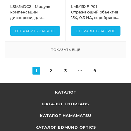
LSM54DC2 - Модуль
LMM15XF-P01 -
компенсации
Отражающий объектив,
дисперсии, для
15X, 0.3 NA, серебряное
сканирующих
отражающее покрытие,
объективов LSM54-1050,
заднее фокусное
ОТПРАВИТЬ ЗАПРОС
ОТПРАВИТЬ ЗАПРОС
Thorlabs
расстояние: 160 мм,
Thorlabs
ПОКАЗАТЬ ЕЩЕ
1
2
3
9
КАТАЛОГ
КАТАЛОГ THORLABS
КАТАЛОГ HAMAMATSU
КАТАЛОГ EDMUND OPTICS