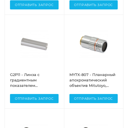
объективов LSM54-1310,
заднее фокусное
ОТПРАВИТЬ ЗАПРОС
ОТПРАВИТЬ ЗАПРОС
Thorlabs
расстояние:
бесконечность, Thorlabs
G2P11 - Линза с
MY7X-807 - Планарный
градиентным
апохроматический
показателем
объектив Mitutoyo,
преломления (GRIN) для
увеличение: 7.5X,
задач визуализации,
числовая апертура: 0.21
ОТПРАВИТЬ ЗАПРОС
ОТПРАВИТЬ ЗАПРОС
Ø0.5 мм, длина: 1.883 мм,
NA, рабочее
рабочее расстояние: 20
расстояние: 35 мм,
мм (с и без водной
рабочий диапазон: 436
иммерсии), NA = 0.486,
- 656 нм, Thorlabs
покрытие: 515 - 670 нм и