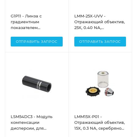
G1P11 - Линза с
LMM-25X-UVV -
градиентным
Отражающий объектив,
показателем
25X, 0.40 NA,
преломления (GRIN) для
алюминиевое
задач визуализации,
отражающее покрытие
ОТПРАВИТЬ ЗАПРОС
ОТПРАВИТЬ ЗАПРОС
Ø1.0 мм, длина: 8.091 мм,
для УФ (250 нм - 450
рабочее расстояние: 20
нм), заднее фокусное
мм (с и без водной
расстояние:
иммерсии), NA = 0.5, без
бесконечность, Thorlabs
покрытия, Thorlabs
LSM54DC3 - Модуль
LMM15X-P01 -
компенсации
Отражающий объектив,
дисперсии, для
15X, 0.3 NA, серебряное
сканирующих
отражающее покрытие,