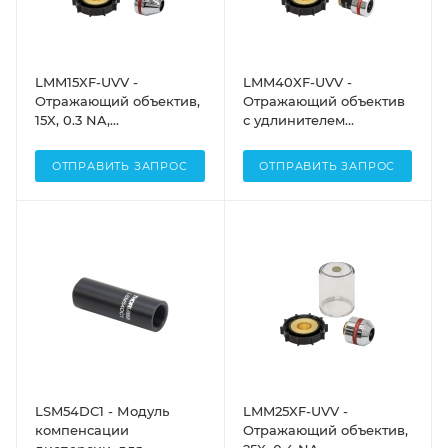
LMM15XF-UVV -
LMM40XF-UVV -
Отражающий объектив,
Отражающий объектив
15X, 0.3 NA,
с удлинителем
алюминиевое
парфокального
отражающее покрытие
расстояния, 40X, 0.5 NA,
ОТПРАВИТЬ ЗАПРОС
ОТПРАВИТЬ ЗАПРОС
для УФ (250 нм - 450
алюминиевое
нм), заднее фокусное
отражающее покрытие
расстояние:
для УФ (250 нм - 450
бесконечность, Thorlabs
нм), заднее фокусное
расстояние: 160 мм,
Thorlabs
LSM54DC1 - Модуль
LMM25XF-UVV -
компенсации
Отражающий объектив,