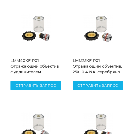
LMM40XF-P01 -
LMM25XF-P01 -
Отражающий объектив
Отражающий объектив,
с удлинителем
25X, 0.4 NA, серебряное
парфокального
отражающее покрытие,
расстояния, 40X, 0.5 NA,
заднее фокусное
ОТПРАВИТЬ ЗАПРОС
ОТПРАВИТЬ ЗАПРОС
серебряное
расстояние: 160 мм,
отражающее покрытие,
Thorlabs
заднее фокусное
расстояние: 160 мм,
Thorlabs