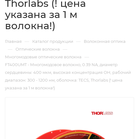
Thorlabs (! цена
указана за 1 м
волокна!)
—
—
Главная
Каталог продукции
Волоконная оптика
—
—
Оптические волокна
—
Многомодовые оптические волокна
FT400UMT - Многомодовое волокно, 0.39 NA, диаметр
сердцевины: 400 мкм, высокая концентрация OH, рабочий
диапазон: 300 - 1200 нм, оболочка: TECS, Thorlabs (! цена
указана за 1 м волокна!)