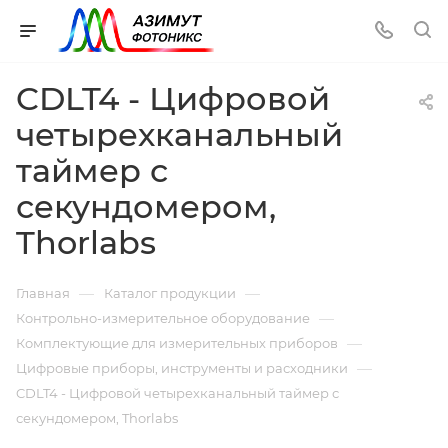
CDLT4 - Цифровой
четырехканальный
таймер с
секундомером,
Thorlabs
—
—
Главная
Каталог продукции
—
Контрольно-измерительное оборудование
—
Комплектующие для измерительных приборов
—
Цифровые приборы, инструменты и расходники
CDLT4 - Цифровой четырехканальный таймер с
секундомером, Thorlabs