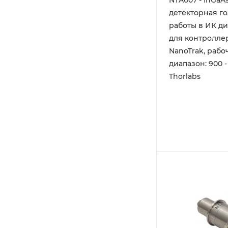
NTA007 - InGaA
детекторная го
работы в ИК ди
для контролле
NanoTrak, рабо
диапазон: 900 -
Thorlabs