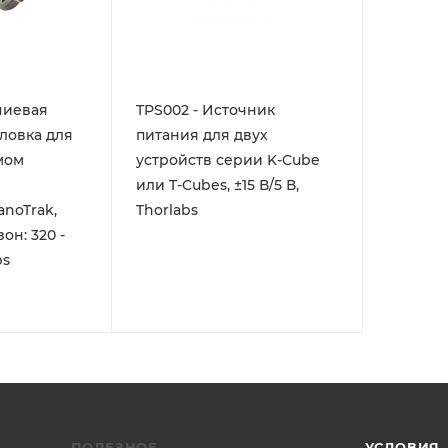
ниевая
TPS002 - Источник
ловка для
питания для двух
мом
устройств серии K-Cube
или T-Cubes, ±15 В/5 В,
noTrak,
Thorlabs
он: 320 -
bs
ПОЛЕЗНОЕ
УСЛОВИЯ