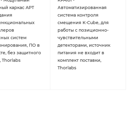
 - Модульный
KPA101 -
ый каркас APT
Автоматизированная
дания
система контроля
ункциональных
смещения K-Cube, для
ллеров
работы с позиционно-
сных систем
чувствительными
онирования, ПО в
детекторами, источник
те, без защитного
питания не входит в
 Thorlabs
комплект поставки,
Thorlabs