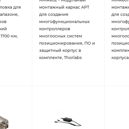
s
MMR602 - Модульный
MMR601
ловка для
монтажный каркас APT
монтажн
апазоне,
для создания
для соз
ров
многофункциональных
многоф
чий
контроллеров
контро
 1700 нм,
многоосных систем
многоо
позиционирования, ПО и
позици
защитный корпус в
комплек
комплекте, Thorlabs
корпуса,