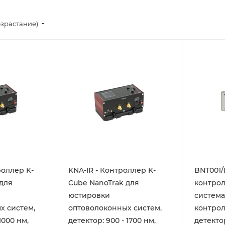
озрастание)
роллер K-
KNA-IR - Контроллер K-
BNT001/
 для
Cube NanoTrak для
контрол
юстировки
система
х систем,
оптоволоконных систем,
контро
1000 нм,
детектор: 900 - 1700 нм,
детектор ИК д