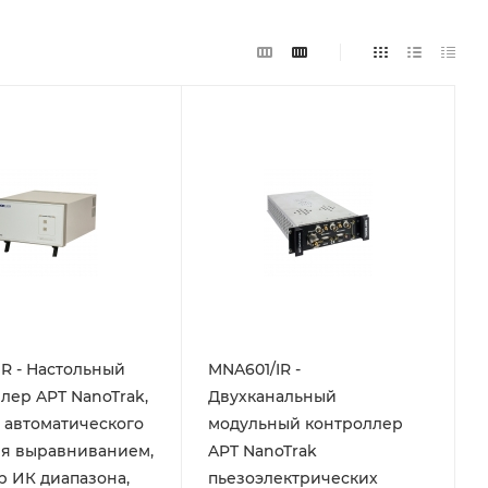
IR - Настольный
MNA601/IR -
лер APT NanoTrak,
Двухканальный
 автоматического
модульный контроллер
ля выравниванием,
APT NanoTrak
иапазона,
пьезоэлектрических