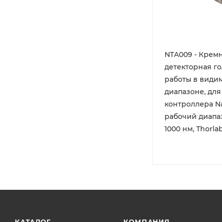
NTA009 - Крем
детекторная го
работы в види
диапазоне, для
контроллера Na
рабочий диапаз
1000 нм, Thorla
КАТАЛОГ
КОМПАНИЯ