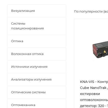
Визуализация
По популярности (в
Системы
позиционирования
Оптика
Волоконная оптика
Источники излучения
Анализаторы излучения
KNA-VIS - Конт
Cube NanoTrak
Оптические системы
юстировки
оптоволоконны
Оптомеханика
детектор: 320 - 