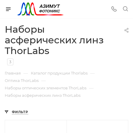
Наборы
асферических линз
ThorLabs
3
—
—
Главная
Каталог продукции Thorlabs
—
Оптика ThorLabs
—
Наборы оптических элементов ThorLabs
Наборы асферических линз ThorLabs
ФИЛЬТР