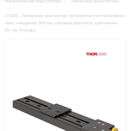
—
Механические трансляторы
Линейные трансляторы
—
LTS300 - Линейный транслятор с встроенным контроллером,
макс. смещение: 300 мм, шаговый двигатель, крепления:
1/4"-20, Thorlabs