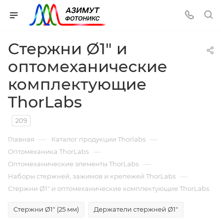
Стержни Ø1" и
оптомеханические
комплектующие
ThorLabs
209
—
—
Главная
Каталог продукции Thorlabs
—
Оптомеханика ThorLabs
—
Оптомеханические элементы ThorLabs
—
Наборы стержней, зажимов и крепежей ThorLabs
Стержни Ø1" и оптомеханические комплектующие ThorLabs
Стержни Ø1" (25 мм)
Держатели стержней Ø1"