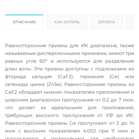
ОПИСАНИЕ
КАК КУПИТЬ
ОПЛАТА
Д
Равносторонние призмы для ИК диапазона, также
называемые дисперсионными призмами, имеют три
равных угла 60° и используются для разделения
длин волн. Эти призмы доступны с подложками из
фторида кальция (CaF2), германия (Ge) или
селенида цинка (ZnSe). Равносторонние призмы из
CaF2 обладают низким показателем преломления и
широким диапазоном пропускания от 0.2 до 7 мкм,
что делает их идеальными для приложений,
требующих высокого пропускания от УФ до ИК.
Равносторонние призмы Ge пропускают от 2 до 14
мкм с высоким показателем 4.002 при 11 мкм и
используются в приложениях, где необходимо