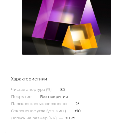
Характеристики
Чистая апертура (%)
—
85
Покрытие
—
Без покрытия
Плоскостностьповерхности
—
2λ
Отклонение угла (угл. мин.)
—
±10
Допуск на размер (мм)
—
±0.25