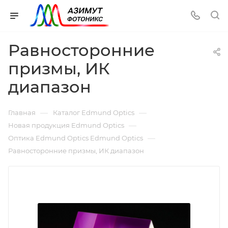
Равносторонние
призмы, ИК
диапазон
—
—
Главная
Каталог Edmund Optics
—
Новая продукция Edmund Optics
—
Оптика Edmund Optics Edmund Optics
Равносторонние призмы, ИК диапазон