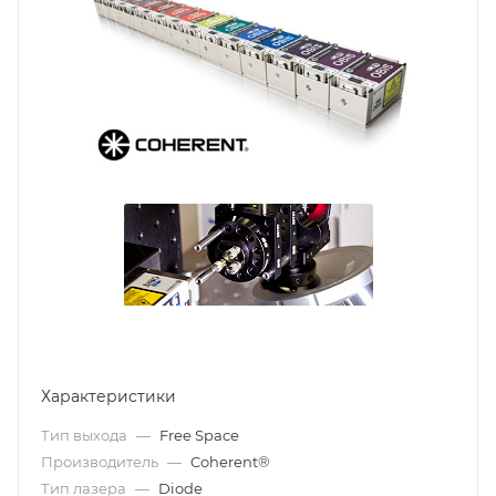
Характеристики
Тип выхода
—
Free Space
Производитель
—
Coherent®
Тип лазера
—
Diode