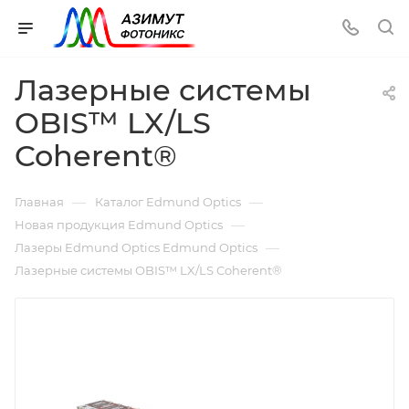
Лазерные системы
OBIS™ LX/LS
Coherent®
—
—
Главная
Каталог Edmund Optics
—
Новая продукция Edmund Optics
—
Лазеры Edmund Optics Edmund Optics
Лазерные системы OBIS™ LX/LS Coherent®