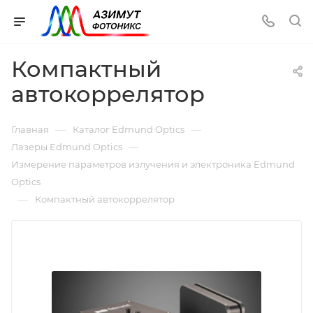
Компактный
автокоррелятор
—
—
Главная
Каталог Edmund Optics
—
Лазеры Edmund Optics
Измерение параметров излучения и электроника Edmund
Optics
—
Компактный автокоррелятор