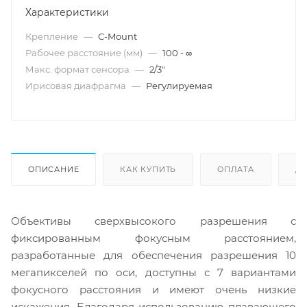
Характеристики
Крепление
—
C-Mount
Рабочее расстояние (мм)
—
100 - ∞
Макс. формат сенсора
—
2/3"
Ирисовая диафрагма
—
Регулируемая
ОПИСАНИЕ
КАК КУПИТЬ
ОПЛАТА
Д
Объективы сверхвысокого разрешения с
фиксированным фокусным расстоянием,
разработанные для обеспечения разрешения 10
мегапикселей по оси, доступны с 7 вариантами
фокусного расстояния и имеют очень низкие
искажения. Благодаря использованию плавающего