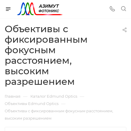
Объективы с
фиксированным
фокусным
расстоянием,
высоким
разрешением
—
—
Главная
Каталог Edmund Optics
—
Объективы Edmund Optics
Объективы с фиксированным фокусным расстоянием,
высоким разрешением