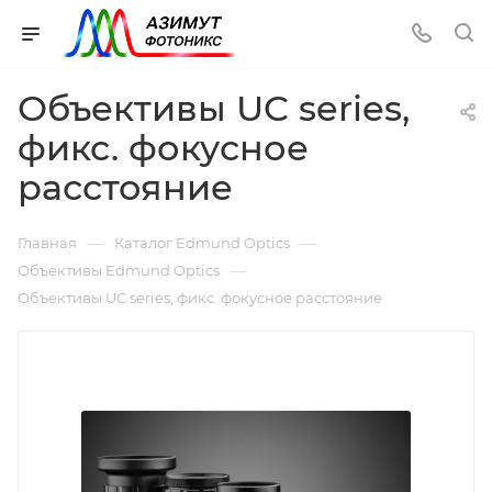
Объективы UC series,
фикс. фокусное
расстояние
—
—
Главная
Каталог Edmund Optics
—
Объективы Edmund Optics
Объективы UC series, фикс. фокусное расстояние