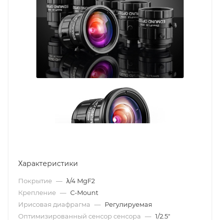
Характеристики
Покрытие
—
λ/4 MgF2
Крепление
—
C-Mount
Ирисовая диафрагма
—
Регулируемая
Оптимизированный сенсор сенсора
—
1/2.5"