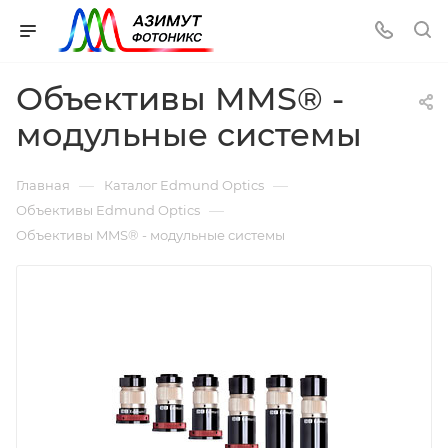
Объективы MMS® -
модульные системы
—
—
Главная
Каталог Edmund Optics
—
Объективы Edmund Optics
Объективы MMS® - модульные системы