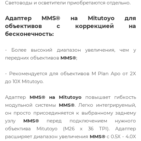
Световоды и осветители приобретаются отдельно.
Адаптер MMS® на Mitutoyo для
объективов с коррекцией на
бесконечность:
- Более высокий диапазон увеличения, чем у
передних объективов
MMS®
;
- Рекомендуется для объективов M Plan Apo от 2X
до 10X Mitutoyo.
Адаптер
MMS® на Mitutoyo
повышает гибкость
модульной системы
MMS®
. Легко интегрируемый,
он просто присоединяется к выбранному заднему
узлу
MMS®
перед подключением нужного
объектива Mitutoyo (M26 x 36 TPI). Адаптер
расширяет диапазон увеличения
MMS®
с 0.5X - 4.0X