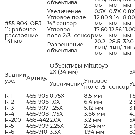
объектива
мм
мм
мм
Увеличение
0.5X
0.7X
0.8X
Угловое поле
12.80
9.14
8.00
#55-904: OBJ-
½" сенсор
мм
мм
мм
11: рабочее
Угловое
17.60
12.56
11.0
расстояние
поле 2/3" сенсор
мм
мм
мм
141 мм
20.2
28.5
32.0
Разрешение
лин/
лин/
лин
объектива
мм
мм
мм
Объективы Mitutoyo
2X (34 мм)
5X
Задний
Артикул
узел
Угловое
Увеличение
У
поле ½" сенсор
R-1
#55-905
0.75X
8.5 мм
1.
R-2
#55-906
1.0X
6.4 мм
2.
R-3
#55-907
1.25X
5.12 мм
3.
R-4
#55-908
1.75X
3.66 мм
4
R-200
#58-442
2.0X
3.2 мм
5
R-5
#55-909
2.25X
2.84 мм
5.
R-6
#55-910
3.3X
1.94 мм
8