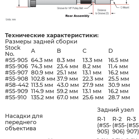
Технические характеристики:
Размеры задней сборки
Stock
A
B
C
D
No.
#55-905
64.3 мм
8.3 мм
13.3 мм
16.5 мм
#55-906
74.3 мм
23.4 мм
8.2 мм
11.4 мм
#55-907
80.9 мм
25.1 мм
13.1 мм
16.2 мм
#55-908
102.8 мм
37.9 мм
22.3 мм
25.5 мм
#58-442
113.5 мм
43.0 мм
27.9 мм
30.9 мм
#55-909
114.9 мм
59.2 мм
13.1 мм
16.2 мм
#55-910
135.2 мм
67.0 мм
25.6 мм
28.7 мм
Задний узел
Насадки для
R-1
R-2
R-3
переднего
(#55-
(#55-
(#55
объектива
905)
906)
907)