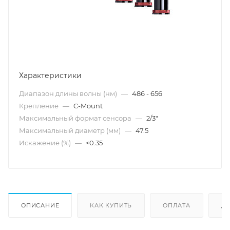
Характеристики
Диапазон длины волны (нм)
—
486 - 656
Крепление
—
C-Mount
Максимальный формат сенсора
—
2/3"
Максимальный диаметр (мм)
—
47.5
Искажение (%)
—
<0.35
ОПИСАНИЕ
КАК КУПИТЬ
ОПЛАТА
Д