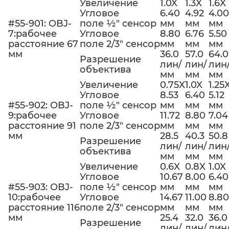
Увеличение
1.0X
1.3X
1.6X
Угловое
6.40
4.92
4.00
#55-901: OBJ-
поле ½" сенсор
мм
мм
мм
7:рабочее
Угловое
8.80
6.76
5.50
расстояние 67
поле 2/3" сенсор
мм
мм
мм
мм
36.0
57.0
64.0
Разрешение
лин/
лин/
лин
объектива
мм
мм
мм
Увеличение
0.75X
1.0X
1.25
Угловое
8.53
6.40
5.12
#55-902: OBJ-
поле ½" сенсор
мм
мм
мм
9:рабочее
Угловое
11.72
8.80
7.04
расстояние 91
поле 2/3" сенсор
мм
мм
мм
мм
28.5
40.3
50.8
Разрешение
лин/
лин/
лин
объектива
мм
мм
мм
Увеличение
0.6X
0.8X
1.0X
Угловое
10.67
8.00
6.40
#55-903: OBJ-
поле ½" сенсор
мм
мм
мм
10:рабочее
Угловое
14.67
11.00
8.80
расстояние 116
поле 2/3" сенсор
мм
мм
мм
мм
25.4
32.0
36.0
Разрешение
лин/
лин/
лин