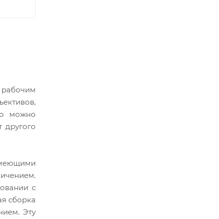
м рабочим
ективов,
го можно
т другого
 имеющими
личением.
зовании с
ая сборка
нием. Эту