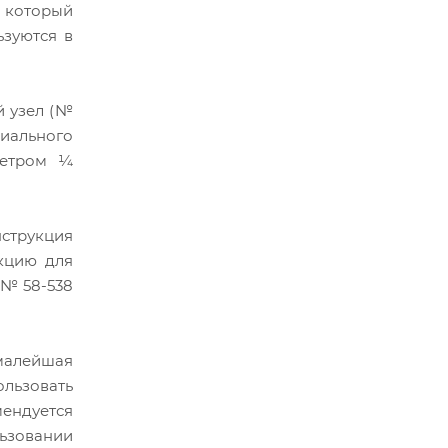
 который
ьзуются в
й узел (№
иального
метром ¼
нструкция
екцию для
 № 58-538
 малейшая
ользовать
мендуется
льзовании