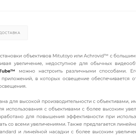
ДОСТАВКА
установки объективов Mitutoyo или Achrovid™ с больши
ивая увеличение, недоступное для обычных видеообъ
iTube™
можно настроить различными способами. Е
 приложений, в которых освещение обеспечивается о
освещения.
отана для высокой производительности с объективами,
ля использования с объективами с более высоким уве
азработано для повышения эффективности при исполь
ать со всеми увеличениями. Также предлагается линейн
andard и линейной насадки с более высоким увеличе