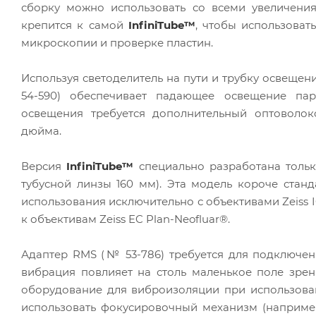
сборку можно использовать со всеми увеличени
крепится к самой
InfiniTube™
, чтобы использоват
микроскопии и проверке пластин.
Используя светоделитель на пути и трубку освеще
54-590) обеспечивает падающее освещение пара
освещения требуется дополнительный оптоволо
дюйма.
Версия
InfiniTube™
специально разработана только
тубусной линзы 160 мм). Эта модель короче ста
использования исключительно с объективами Zeiss 
к объективам Zeiss EC Plan-Neofluar®.
Адаптер RMS (№ 53-786) требуется для подключен
вибрация повлияет на столь маленькое поле зре
оборудование для виброизоляции при использован
использовать фокусировочный механизм (например