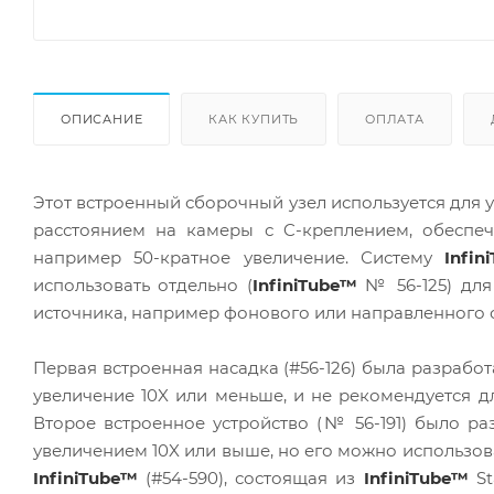
ОПИСАНИЕ
КАК КУПИТЬ
ОПЛАТА
Этот встроенный сборочный узел используется для 
расстоянием на камеры с C-креплением, обеспеч
например 50-кратное увеличение. Систему
Infin
использовать отдельно (
InfiniTube™
№ 56-125) для
источника, например фонового или направленного 
Первая встроенная насадка (#56-126) была разраб
увеличение 10X или меньше, и не рекомендуется д
Второе встроенное устройство (№ 56-191) было р
увеличением 10X или выше, но его можно использов
InfiniTube™
(#54-590), состоящая из
InfiniTube™
St