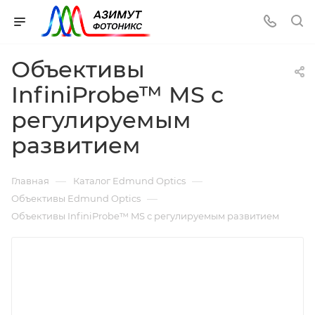
Объективы
InfiniProbe™ MS с
регулируемым
развитием
—
—
Главная
Каталог Edmund Optics
—
Объективы Edmund Optics
Объективы InfiniProbe™ MS с регулируемым развитием