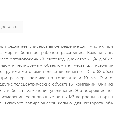
ДОСТАВКА
ов предлагает универсальное решение для многих пр
азмер и большое рабочее расстояние. Каждая лин
мает оптоволоконный световод диаметром 1/4 дюйма
тивом и тестируемым объектом нет места для источник
с другими методами подсветки, линзы от 1X до 6X обе
при размере датчика по горизонтали 10 мм. Эти о
 другие телецентрические объективы компании. Они и
обы избежать изменения увеличения. Эта коррекция н
измерений. Установочные винты M3 встроены в порт 
е включает запирающееся кольцо для поворота объ