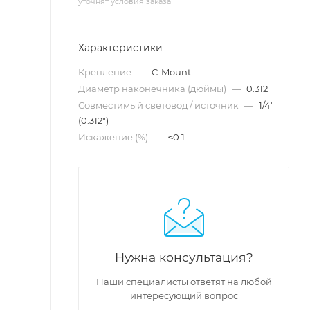
уточнят условия заказа
Характеристики
Крепление
—
C-Mount
Диаметр наконечника (дюймы)
—
0.312
Совместимый световод / источник
—
1/4"
(0.312")
Искажение (%)
—
≤0.1
Нужна консультация?
Наши специалисты ответят на любой
интересующий вопрос