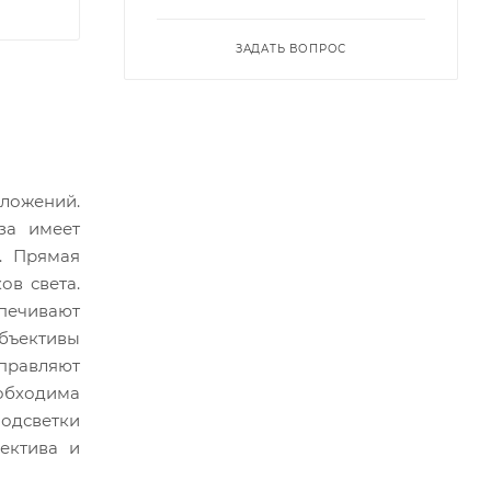
ЗАДАТЬ ВОПРОС
иложений.
за имеет
. Прямая
ов света.
спечивают
бъективы
справляют
еобходима
подсветки
ектива и