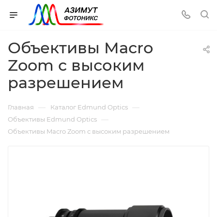
Объективы Macro
Zoom с высоким
разрешением
—
—
Главная
Каталог Edmund Optics
—
Объективы Edmund Optics
Объективы Macro Zoom с высоким разрешением