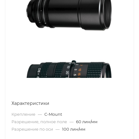
Характеристики
Крепление
—
C-Mount
Разрешение, полное поле
—
60 лин/мм
Разрешение по оси
—
100 лин/мм