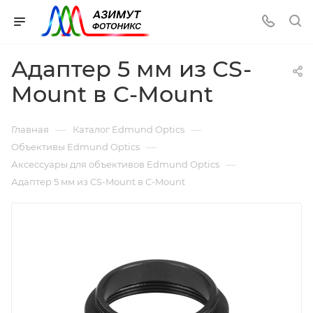
Адаптер 5 мм из CS-
Mount в C-Mount
—
—
Главная
Каталог Edmund Optics
—
Объективы Edmund Optics
—
Аксессуары для объективов Edmund Optics
Адаптер 5 мм из CS-Mount в C-Mount