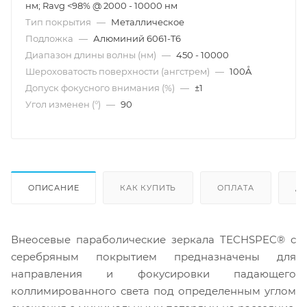
нм; Ravg <98% @ 2000 - 10000 нм
Тип покрытия
—
Металлическое
Подложка
—
Алюминий 6061-T6
Диапазон длины волны (нм)
—
450 - 10000
Шероховатость поверхности (ангстрем)
—
100Å
Допуск фокусного внимания (%)
—
±1
Угол изменен (°)
—
90
ОПИСАНИЕ
КАК КУПИТЬ
ОПЛАТА
Д
Внеосевые параболические зеркала TECHSPEC® с
серебряным покрытием предназначены для
направления и фокусировки падающего
коллимированного света под определенным углом