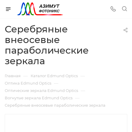
Серебряные
внеосевые
параболические
зеркала
—
—
Главная
Каталог Edmund Optics
—
Оптика Edmund Optics
—
Оптические зеркала Edmund Optics
—
Вогнутые зеркала Edmund Optics
Серебряные внеосевые параболические зеркала