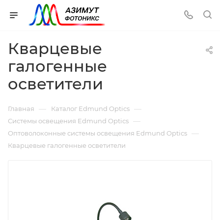
Кварцевые
галогенные
осветители
—
—
Главная
Каталог Edmund Optics
—
Системы освещения Edmund Optics
—
Оптоволоконные системы освещения Edmund Optics
Кварцевые галогенные осветители