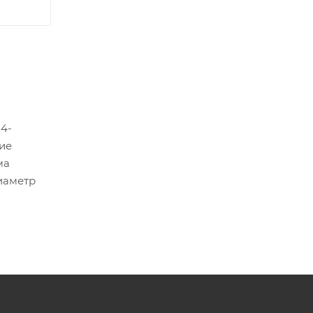
4-
кие
ма
иаметр