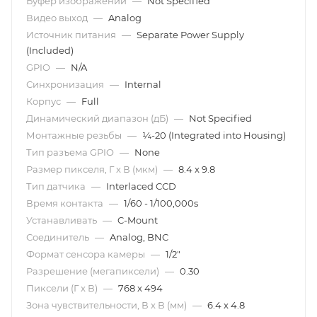
Буфер изображений
—
Not Specified
Видео выход
—
Analog
Источник питания
—
Separate Power Supply
(Included)
GPIO
—
N/A
Синхронизация
—
Internal
Корпус
—
Full
Динамический диапазон (дБ)
—
Not Specified
Монтажные резьбы
—
¼-20 (Integrated into Housing)
Тип разъема GPIO
—
None
Размер пикселя, Г x В (мкм)
—
8.4 x 9.8
Тип датчика
—
Interlaced CCD
Время контакта
—
1/60 - 1/100,000s
Устанавливать
—
C-Mount
Соединитель
—
Analog, BNC
Формат сенсора камеры
—
1/2"
Разрешение (мегапиксели)
—
0.30
Пиксели (Г x В)
—
768 x 494
Зона чувствительности, В x В (мм)
—
6.4 x 4.8