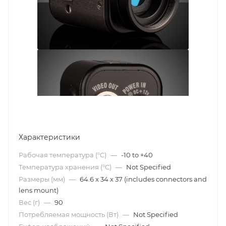
Характеристики
Рабочая температура (°C)
—
-10 to +40
Температура хранения (°C)
—
Not Specified
Размеры (мм)
—
64.6 x 34 x 37 (includes connectors and
lens mount)
Вес (г)
—
90
Потребляемая мощность (Вт)
—
Not Specified