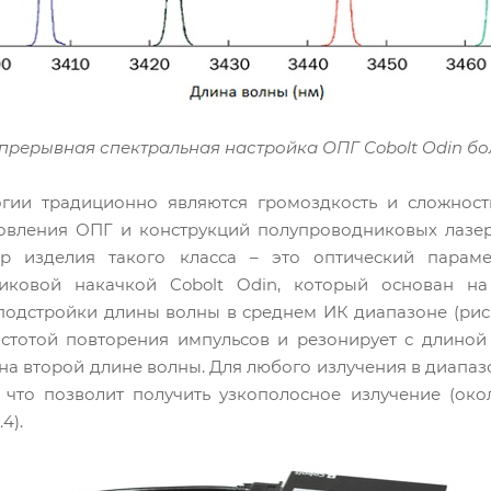
епрерывная спектральная настройка ОПГ Cobolt Odin бо
гии традиционно являются громоздкость и сложность
товления ОПГ и конструкций полупроводниковых лазер
р изделия такого класса – это оптический параме
никовой накачкой Cobolt Odin, который основан н
одстройки длины волны в среднем ИК диапазоне (рис.
стотой повторения импульсов и резонирует с длиной 
на второй длине волны. Для любого излучения в диапазо
, что позволит получить узкополосное излучение (око
4).