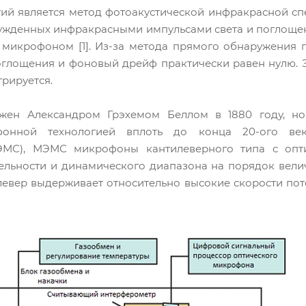
гий является метод фотоакустической инфракрасной сп
бужденных инфракрасными импульсами света и поглоще
 микрофоном [1]. Из-за метода прямого обнаружения 
оглощения и фоновый дрейф практически равен нулю. Эт
трируется.
жен Александром Грэхемом Беллом в 1880 году, но 
офонной технологией вплоть до конца 20-ого ве
ЭМС), МЭМС микрофоны кантилеверного типа с опти
тельности и динамического диапазона на порядок вел
левер выдерживает относительно высокие скорости по