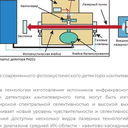
ма современного фотоакустического детектора кантилев
в технологии изготовления источников инфракрасног
х детекторах кантилеверного типа могут быть из
рокой спектральной селективностью и высокой вых
чивает новый уровень чувствительности и селективнос
нке доступны несколько видов лазерных технологий
м диапазоне средней ИК-области - квантово-каскадны