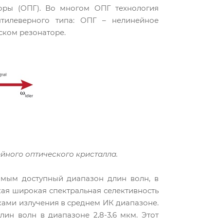
оры (ОПГ). Во многом ОПГ технология
нтилеверного типа: ОПГ – нелинейное
ском резонаторе.
йного оптического кристалла.
амым доступный диапазон длин волн, в
кая широкая спектральная селективность
ами излучения в среднем ИК диапазоне.
н волн в диапазоне 2,8-3,6 мкм. Этот