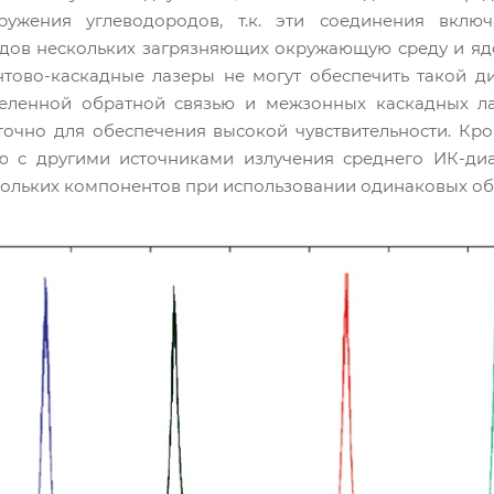
ужения углеводородов, т.к. эти соединения вкл
дов нескольких загрязняющих окружающую среду и яд
антово-каскадные лазеры не могут обеспечить такой д
еленной обратной связью и межзонных каскадных ла
точно для обеспечения высокой чувствительности. Кр
ю с другими источниками излучения среднего ИК-диа
ольких компонентов при использовании одинаковых об