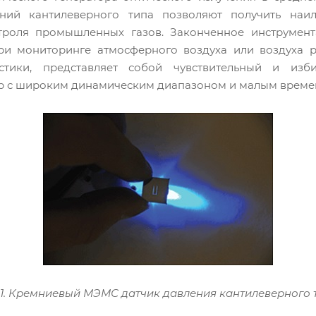
ений кантилеверного типа позволяют получить наил
нтроля промышленных газов. Законченное инструмент
при мониторинге атмосферного воздуха или воздуха 
стики, представляет собой чувствительный и изб
р с широким динамическим диапазоном и малым времен
.1. Кремниевый МЭМС датчик давления кантилеверного 