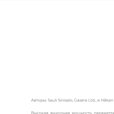
Авторы: Sauli Sinisalo, Gasera Ltd., и Håkan
Высокая выходная мощность параметри