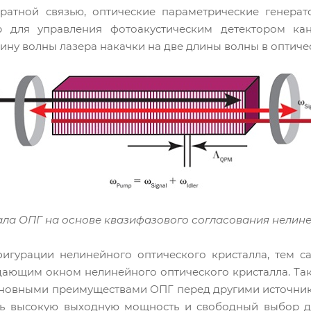
ратной связью, оптические параметрические генерат
 для управления фотоакустическим детектором ка
лину волны лазера накачки на две длины волны в оптиче
нала ОПГ на основе квазифазового согласования нелине
фигурации нелинейного оптического кристалла, тем с
дающим окном нелинейного оптического кристалла. Та
сновными преимуществами ОПГ перед другими источник
ть высокую выходную мощность и свободный выбор дли