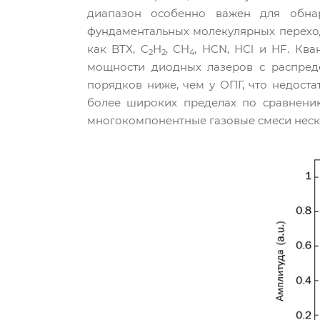
диапазон особенно важен для обнар
фундаментальных молекулярных перехо
как BTX, C
H
, CH
, HCN, HCl и HF. Кв
2
2
4
мощности диодных лазеров с распред
порядков ниже, чем у ОПГ, что недоста
более широких пределах по сравнени
многокомпонентные газовые смеси неск